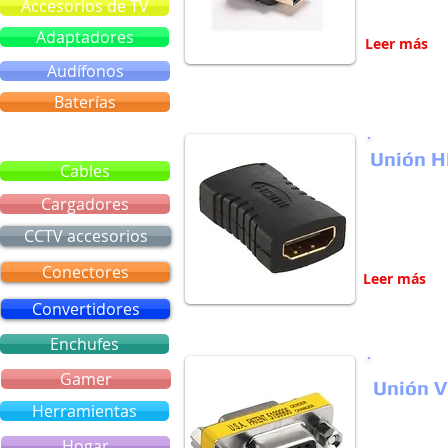
Accesorios de TV
Adaptadores
Leer más
Audífonos
Baterías
Bluetooth
Unión 
Cables
Cargadores
CCTV accesorios
Conectores
Leer más
Convertidores
Enchufes
Gamer
Unión 
Herramientas
Hogar