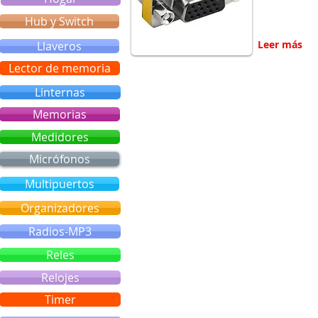
Hub y Switch
Leer más
Llaveros
Lector de memoria
Linternas
Memorias
Medidores
Micrófonos
Multipuertos
Organizadores
Radios-MP3
Reles
Relojes
Timer