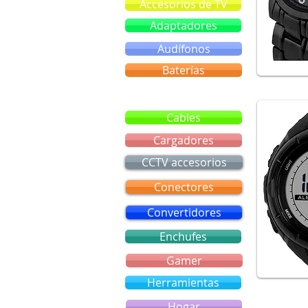
Accesorios de TV
Adaptadores
Audífonos
Baterías
Bluetooth
Cables
Cargadores
CCTV accesorios
Conectores
Convertidores
Enchufes
Gamer
Herramientas
Hogar