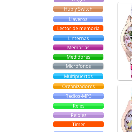
Hub y Switch
Llaveros
Lector de memoria
Linternas
Memorias
Medidores
Micrófonos
Multipuertos
Organizadores
Radios-MP3
Reles
Relojes
Timer