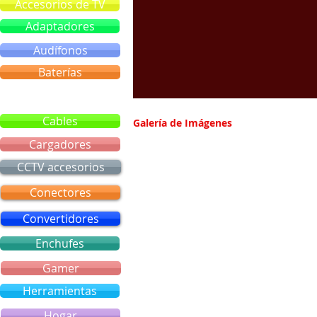
Accesorios de TV
Adaptadores
Audífonos
Baterías
Bluetooth
Cables
Galería de Imágenes
Cargadores
CCTV accesorios
Conectores
Convertidores
Enchufes
Gamer
Herramientas
Hogar