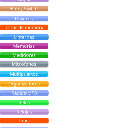
Hub y Switch
Llaveros
Lector de memoria
Linternas
Memorias
Medidores
Micrófonos
Multipuertos
Organizadores
Radios-MP3
Reles
Relojes
Timer