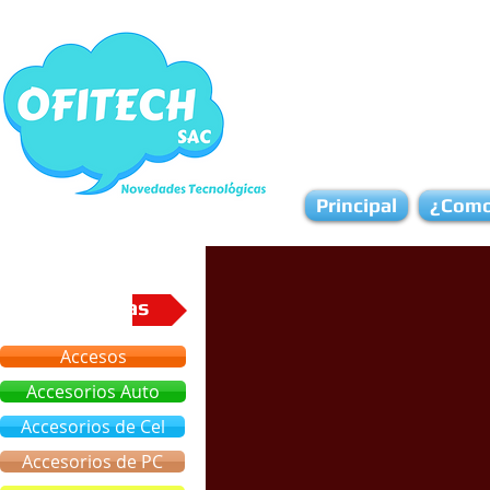
Principal
¿Como
Categorias
Accesos
Accesorios Auto
Accesorios de Cel
Accesorios de PC