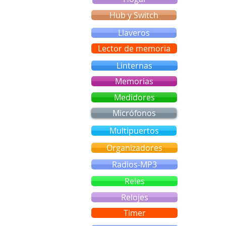
Hub y Switch
Llaveros
Lector de memoria
Linternas
Memorias
Medidores
Micrófonos
Multipuertos
Organizadores
Radios-MP3
Reles
Relojes
Timer