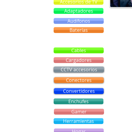
Accesorios de TV
Adaptadores
Audífonos
Baterías
Bluetooth
Cables
Cargadores
CCTV accesorios
Conectores
Convertidores
Enchufes
Gamer
Herramientas
Hogar