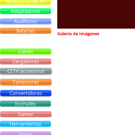
Accesorios de TV
Adaptadores
Audífonos
Baterías
Galería de Imágenes
Bluetooth
Cables
Cargadores
CCTV accesorios
Conectores
Convertidores
Enchufes
Gamer
Herramientas
Hogar