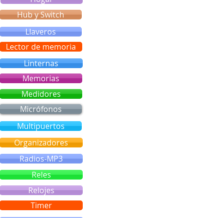
Hub y Switch
Llaveros
Lector de memoria
Linternas
Memorias
Medidores
Micrófonos
Multipuertos
Organizadores
Radios-MP3
Reles
Relojes
Timer