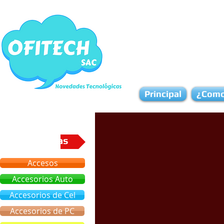
Principal
¿Como
Categorias
Accesos
Accesorios Auto
Accesorios de Cel
Accesorios de PC