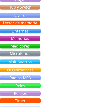
Hub y Switch
Llaveros
Lector de memoria
Linternas
Memorias
Medidores
Micrófonos
Multipuertos
Organizadores
Radios-MP3
Reles
Relojes
Timer