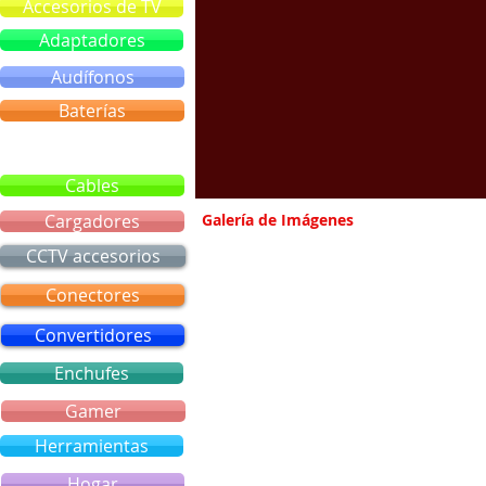
Accesorios de TV
Adaptadores
Audífonos
Baterías
Bluetooth
Cables
Cargadores
Galería de Imágenes
CCTV accesorios
Conectores
Convertidores
Enchufes
Gamer
Herramientas
Hogar