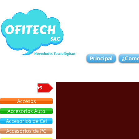
Principal
¿Como
Categorias
Accesos
Accesorios Auto
Accesorios de Cel
Accesorios de PC