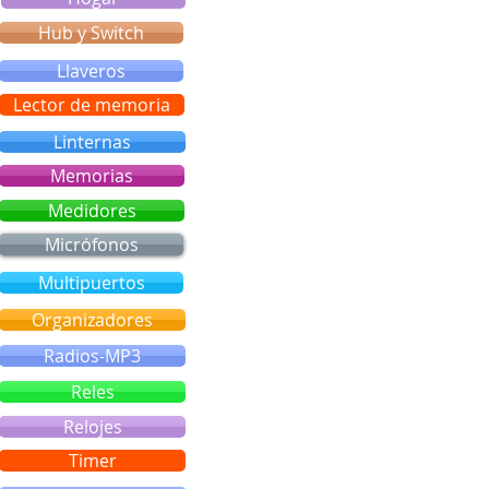
Hub y Switch
Llaveros
Lector de memoria
Linternas
Memorias
Medidores
Micrófonos
Multipuertos
Organizadores
Radios-MP3
Reles
Relojes
Timer