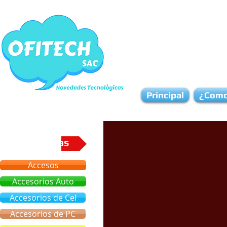
Principal
¿Como
Categorias
Accesos
Accesorios Auto
Accesorios de Cel
Accesorios de PC