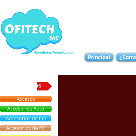
Principal
¿Como
Categorias
Accesos
Accesorios Auto
Accesorios de Cel
Accesorios de PC