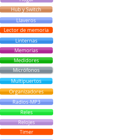
Hub y Switch
Llaveros
Lector de memoria
Linternas
Memorias
Medidores
Micrófonos
Multipuertos
Organizadores
Radios-MP3
Reles
Relojes
Timer