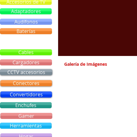
Accesorios de TV
Adaptadores
Audífonos
Baterías
Bluetooth
Cables
Cargadores
Galería de Imágenes
CCTV accesorios
Conectores
Convertidores
Enchufes
Gamer
Herramientas
Hogar