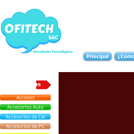
Principal
¿Como
Categorias
Accesos
Accesorios Auto
Accesorios de Cel
Accesorios de PC