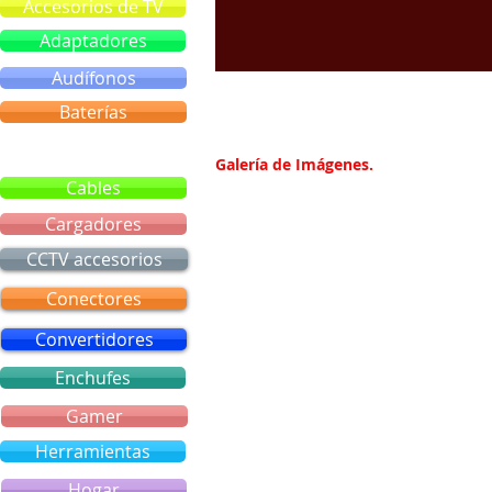
Accesorios de TV
Adaptadores
Audífonos
Baterías
Bluetooth
Galería de Imágenes.
Cables
Cargadores
CCTV accesorios
Conectores
Convertidores
Enchufes
Gamer
Herramientas
Hogar