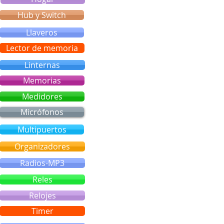
Hub y Switch
Llaveros
Lector de memoria
Linternas
Memorias
Medidores
Micrófonos
Multipuertos
Organizadores
Radios-MP3
Reles
Relojes
Timer