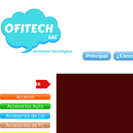
Principal
¿Como
Categorias
Accesos
Accesorios Auto
Accesorios de Cel
Accesorios de PC