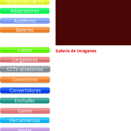
Accesorios de TV
Adaptadores
Audífonos
Baterías
Bluetooth
Cables
Galería de Imágenes
Cargadores
CCTV accesorios
Conectores
Convertidores
Enchufes
Gamer
Herramientas
Hogar