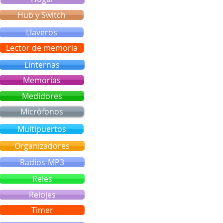
Hub y Switch
Llaveros
Lector de memoria
Linternas
Memorias
Medidores
Micrófonos
Multipuertos
Organizadores
Radios-MP3
Reles
Relojes
Timer