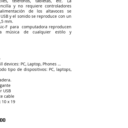
átiles, teléfonos, tabletas, etc. La
encilla y no requiere controladores
 alimentación de los altavoces se
 USB y el sonido se reproduce con un
3,5 mm.
usic-F para computadora reproducen
la música de cualquier estilo y
o
ll devices: PC, Laptop, Phones …
do tipo de dispositivos: PC, laptops,
adera.
egante
er USB
e cable
 10 x 19
.00