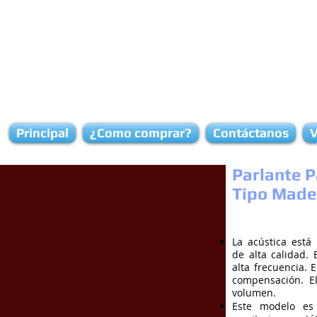
Principal
¿Como comprar?
Contáctanos
V
Parlante 
Tipo Made
La acústica está
de alta calidad. 
alta frecuencia. 
compensación. E
volumen.
Este modelo es