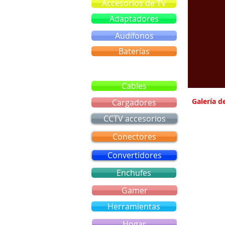
Accesorios de TV
Adaptadores
Audífonos
Baterías
Bluetooth
Cables
Galería 
Cargadores
CCTV accesorios
Conectores
Convertidores
Enchufes
Gamer
Herramientas
Hogar