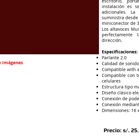
escritorio, port
instalación es s
adicionales. La
suministra desde
miniconector de 
Los altavoces M
perfectamente 
dirección.
Especificaciones:
Parlante 2.0
de Imágenes
Calidad de sonid
Compatible with a
Compatible con to
celulares
Estructura tipo m
Diseño clásico el
Conexión de pod
Conexión mediant
Dimensiones: 16 x
Precio: s/. 25