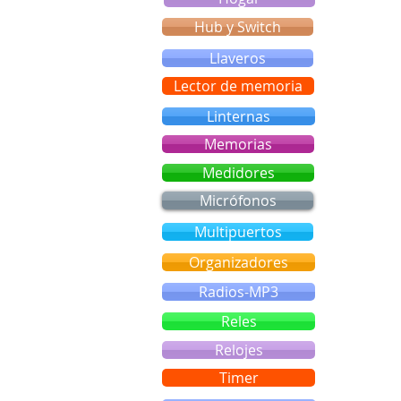
Hub y Switch
Llaveros
Lector de memoria
Linternas
Memorias
Medidores
Micrófonos
Multipuertos
Organizadores
Radios-MP3
Reles
Relojes
Timer