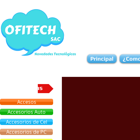
Principal
¿Como
Categorias
Accesos
Accesorios Auto
Accesorios de Cel
Accesorios de PC