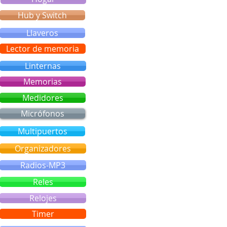
Hub y Switch
Llaveros
Lector de memoria
Linternas
Memorias
Medidores
Micrófonos
Multipuertos
Organizadores
Radios-MP3
Reles
Relojes
Timer