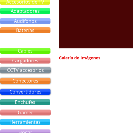
Accesorios de TV
Adaptadores
Audífonos
Baterías
Bluetooth
Cables
Galería de Imágenes
Cargadores
CCTV accesorios
Conectores
Convertidores
Enchufes
Gamer
Herramientas
Hogar