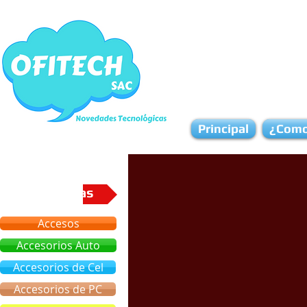
Principal
¿Como
Categorias
Accesos
Accesorios Auto
Accesorios de Cel
Accesorios de PC