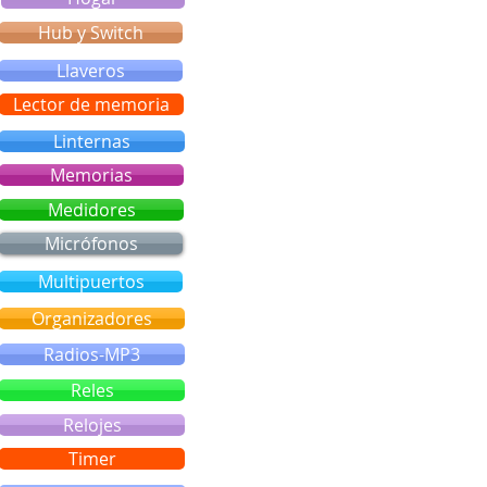
Manual PDF
Hub y Switch
Llaveros
Lector de memoria
Linternas
Memorias
Medidores
Micrófonos
Multipuertos
Organizadores
Radios-MP3
Reles
Relojes
Timer