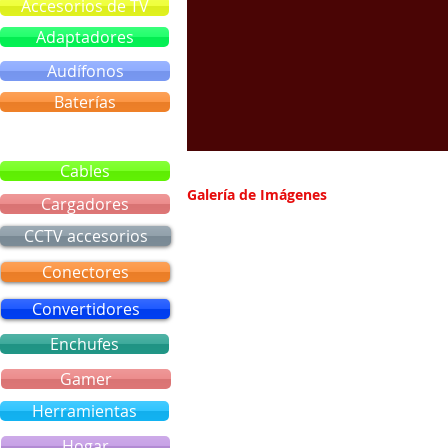
Accesorios de TV
Adaptadores
Audífonos
Baterías
Bluetooth
Cables
Galería de Imágenes
Cargadores
CCTV accesorios
Conectores
Convertidores
Enchufes
Gamer
Herramientas
Hogar