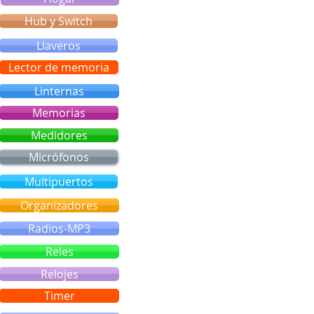
Hub y Switch
Llaveros
Lector de memoria
Linternas
Memorias
Medidores
Micrófonos
Multipuertos
Organizadores
Radios-MP3
Reles
Relojes
Timer