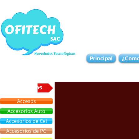
Principal
¿Como
Categorias
Accesos
Accesorios Auto
Accesorios de Cel
Accesorios de PC