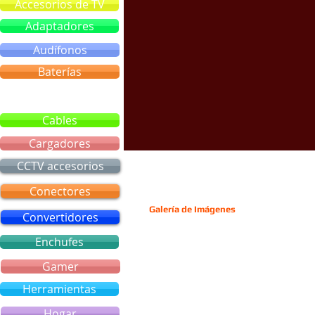
Accesorios de TV
Adaptadores
Audífonos
Baterías
Bluetooth
Cables
Cargadores
CCTV accesorios
Conectores
Galería de Imágenes
Convertidores
Enchufes
Gamer
Herramientas
Hogar