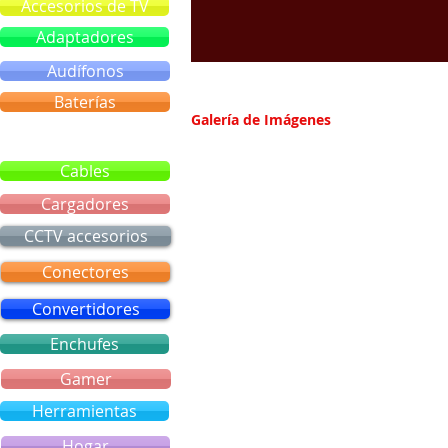
Accesorios de TV
Adaptadores
Audífonos
Baterías
Galería de Imágenes
Bluetooth
Cables
Cargadores
CCTV accesorios
Conectores
Convertidores
Enchufes
Gamer
Herramientas
Hogar