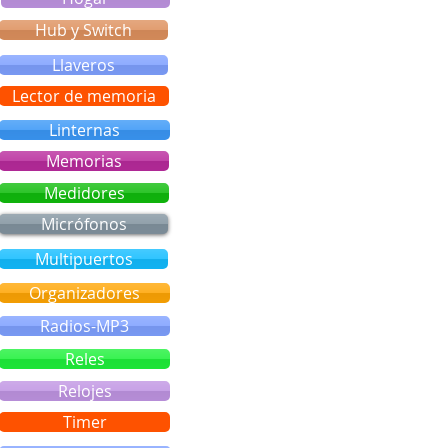
Hub y Switch
Llaveros
Lector de memoria
Linternas
Memorias
Medidores
Micrófonos
Multipuertos
Organizadores
Radios-MP3
Reles
Relojes
Timer