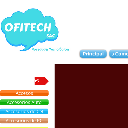
Principal
¿Como
Categorias
Accesos
Accesorios Auto
Accesorios de Cel
Accesorios de PC