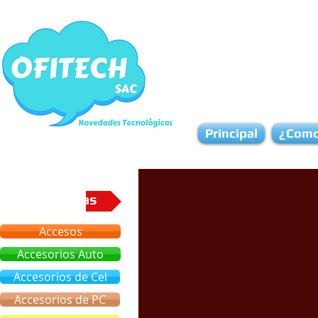
Principal
¿Como
Categorias
Accesos
Accesorios Auto
Accesorios de Cel
Accesorios de PC