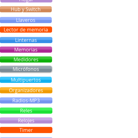
Hub y Switch
Llaveros
Lector de memoria
Linternas
Memorias
Medidores
Micrófonos
Multipuertos
Organizadores
Radios-MP3
Reles
Relojes
Timer