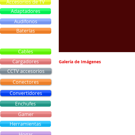
Accesorios de TV
Adaptadores
Audífonos
Baterías
Bluetooth
Cables
Cargadores
Galería de Imágenes
CCTV accesorios
Conectores
Convertidores
Enchufes
Gamer
Herramientas
Hogar