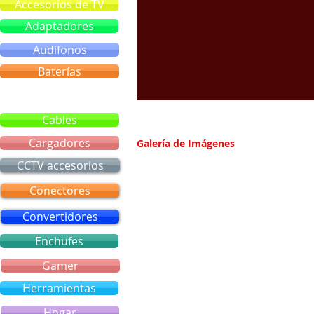
Accesorios de TV
Adaptadores
Audífonos
Baterías
Bluetooth
Cables
Cargadores
Galería de Imágenes
CCTV accesorios
Conectores
Convertidores
Enchufes
Gamer
Herramientas
Hogar