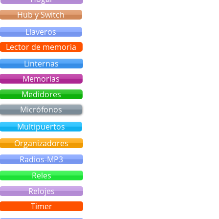
Hub y Switch
Llaveros
Lector de memoria
Linternas
Memorias
Medidores
Micrófonos
Multipuertos
Organizadores
Radios-MP3
Reles
Relojes
Timer