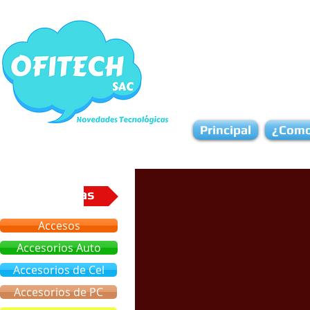
Principal
¿Como
Categorias
Accesos
Accesorios Auto
Accesorios de Cel
Accesorios de PC