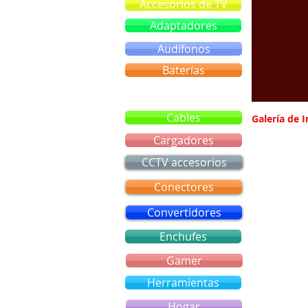
Accesorios de TV
Adaptadores
Audífonos
Baterías
Bluetooth
Cables
Galería de 
Cargadores
CCTV accesorios
Conectores
Convertidores
Enchufes
Gamer
Herramientas
Hogar