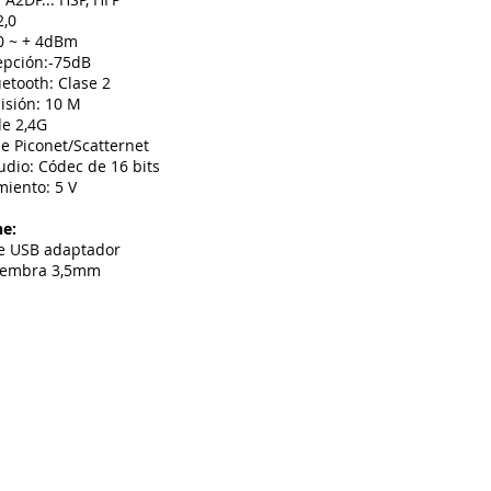
2,0
 0 ~ + 4dBm
epción:-75dB
uetooth: Clase 2
isión: 10 M
e 2,4G
e Piconet/Scatternet
udio: Códec de 16 bits
miento: 5 V
ne:
le USB adaptador
 hembra 3,5mm