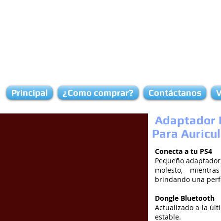
Principal
¿Como comprar?
Contáctanos
V
Adaptador 
Para Auricu
Conecta a tu PS4
Pequeño adaptador 
molesto, mientra
brindando una perfe
Dongle Bluetooth
Actualizado a la úl
estable.