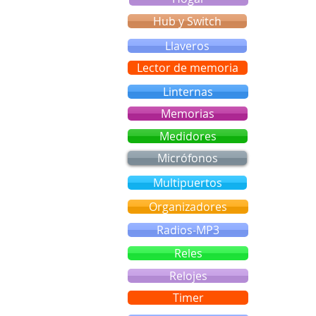
Hub y Switch
Llaveros
Lector de memoria
Linternas
Memorias
Medidores
Micrófonos
Multipuertos
Organizadores
Radios-MP3
Reles
Relojes
Timer