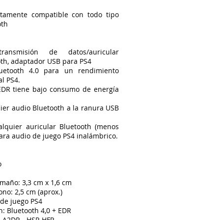
tamente compatible con todo tipo
oth
ansmisión de datos/auricular
oth, adaptador USB para PS4
uetooth 4.0 para un rendimiento
al PS4.
 EDR tiene bajo consumo de energía
ier audio Bluetooth a la ranura USB
lquier auricular Bluetooth (menos
ara audio de juego PS4 inalámbrico.
o
maño: 3,3 cm x 1,6 cm
no: 2,5 cm (aprox.)
 de juego PS4
h: Bluetooth 4,0 + EDR
 A2DP... HSP, HFP