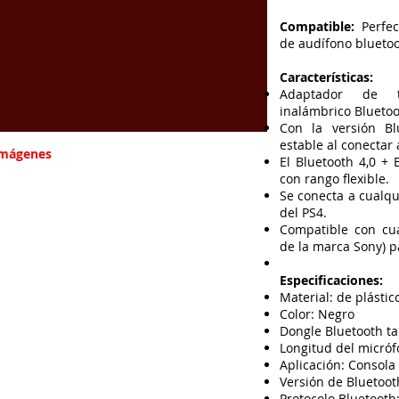
Compatible:
Perfec
de audífono blueto
Características:
Adaptador de tr
inalámbrico Blueto
Con la versión Bl
estable al conectar 
Imágenes
El Bluetooth 4,0 +
con rango flexible.
Se conecta a cualqu
del PS4.
Compatible con cua
de la marca Sony) p
Especificaciones:
Material: de plástic
Color: Negro
Dongle Bluetooth ta
Longitud del micrófo
Aplicación: Consola
Versión de Bluetoot
Protocolo Bluetooth: