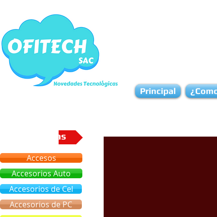
Principal
¿Como
Categorias
Accesos
Accesorios Auto
Accesorios de Cel
Accesorios de PC