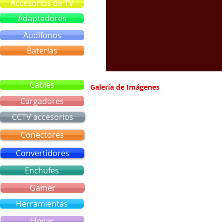
Accesorios de TV
Adaptadores
Audífonos
Baterías
Bluetooth
Cables
Galería de Imágenes
Cargadores
CCTV accesorios
Conectores
Convertidores
Enchufes
Gamer
Herramientas
Hogar