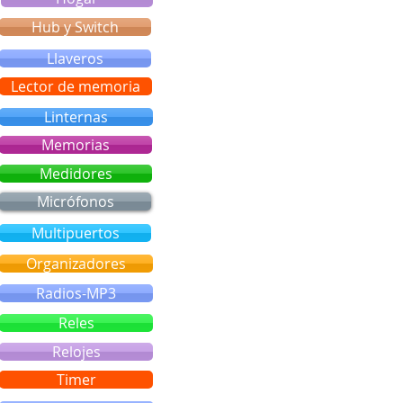
Hub y Switch
Llaveros
Lector de memoria
Linternas
Memorias
Medidores
Micrófonos
Multipuertos
Organizadores
Radios-MP3
Reles
Relojes
Timer